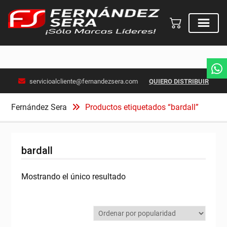
Skip
servicioalcliente@fernandezsera.com
QUIERO DISTRIBUIR
to
content
Fernández Sera
Productos etiquetados “bardall”
bardall
Mostrando el único resultado