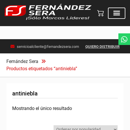
Skip
servicioalcliente@fernandezsera.com
QUIERO DISTRIBUIR
to
content
Fernández Sera
Productos etiquetados “antiniebla”
antiniebla
Mostrando el único resultado