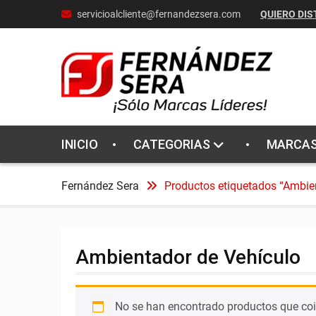
Skip
servicioalcliente@fernandezsera.com
QUIERO DIS
to
content
INICIO
CATEGORIAS
MARCA
Fernández Sera
Productos etiquetados “Ambie
Ambientador de Vehículo
No se han encontrado productos que coi