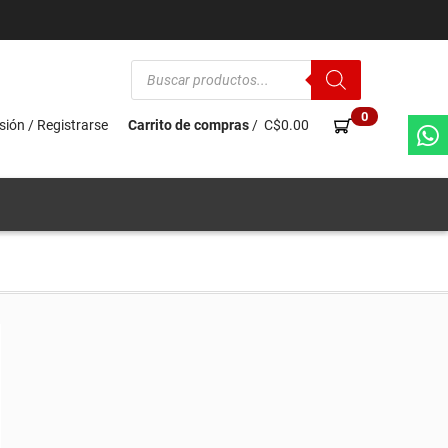
Búsqueda
de
productos
0
esión / Registrarse
Carrito de compras
/
C$
0.00