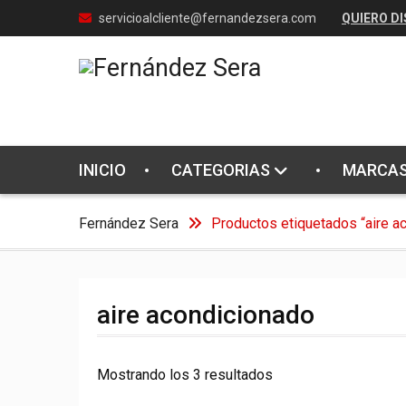
Skip
servicioalcliente@fernandezsera.com
QUIERO DI
to
content
INICIO
CATEGORIAS
MARCA
Fernández Sera
Productos etiquetados “aire a
aire acondicionado
Mostrando los 3 resultados
Ordenado
por