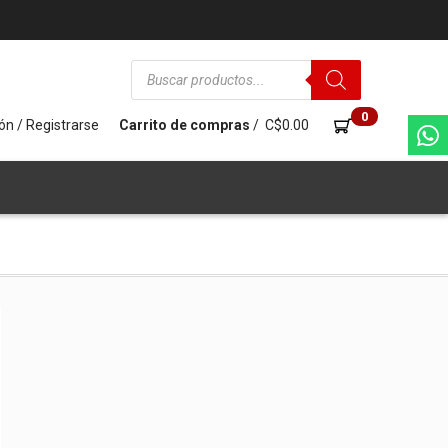
Búsqueda
de
productos
0
ión / Registrarse
Carrito de compras
/
C$
0.00