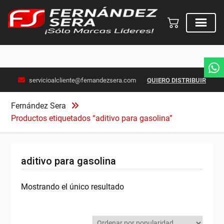
Skip
servicioalcliente@fernandezsera.com
QUIERO DISTRIBUIR
to
content
Fernández Sera
Productos etiquetados “aditivo para gasolina”
aditivo para gasolina
Mostrando el único resultado